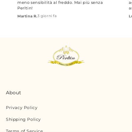
meno sensibilità al freddo. Mai più senza
a
Perltin!
a
3 giorni fa
Martina R.
L
About
Privacy Policy
Shipping Policy
Terms of Service