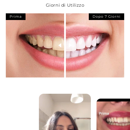
Giorni di Utilizzo
Prima
Dopo 7 Giorni
Salvia
Dall’aroma forte, fruttato balsamico,
grazie alla presenza nella
composizione dell’olio essenziale di
molecole come la Salvina, flavonoidi,
acido carnosico, favorisce lo
sbiancamento naturale dei denti senza
intaccare lo smalto, oltre ad avere
attività antisettica e antibatterica
antinfiammatoria della mucosa orale e
gengivale. Inoltre contribuisce al
mantenimento dell’alito fresco