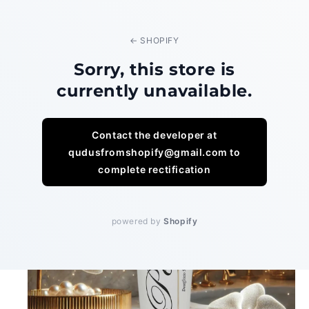
Vai
Spedizione GRATUITA | Ultimi 47 Kit Disponibili
direttamente
ai contenuti
← SHOPIFY
Carrello
Sorry, this store is
currently unavailable.
Passa alle
Contact the developer at
informazioni
sul prodotto
qudusfromshopify@gmail.com to
complete rectification
powered by
Shopify