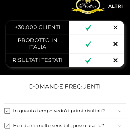
ALTRI
+30,000 CLIENTI
PRODOTTO IN
ITALIA
RISULTATI TESTATI
1
6
DOMANDE FREQUENTI
In quanto tempo vedrò i primi risultati?
Ho i denti molto sensibili, posso usarlo?