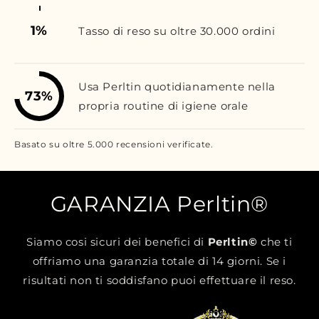
1%
Tasso di reso su oltre 30.000 ordini
Usa Perltin quotidianamente nella
73%
propria routine di igiene orale
Basato su oltre 5.000 recensioni verificate.
GARANZIA Perltin®
Siamo cosi sicuri dei benefici di
Perltin©
che ti
offriamo una garanzia totale di 14 giorni. Se i
risultati non ti soddisfano puoi effettuare il reso.