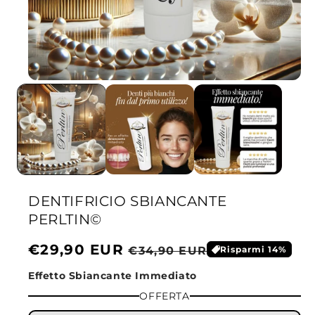
DENTIFRICIO SBIANCANTE
PERLTIN©
Prezzo
€29,90 EUR
Prezzo
€34,90 EUR
Risparmi 14%
scontato
di
Effetto Sbiancante Immediato
listino
OFFERTA